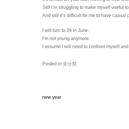
Still I’m struggling to make myself useful t
And still it’s difficult for me to have casua
I will turn to 39 in June.
I’m not young anymore.
I assume I will need to confront myself and
Posted in
未分類
new year
投
稿
ナ