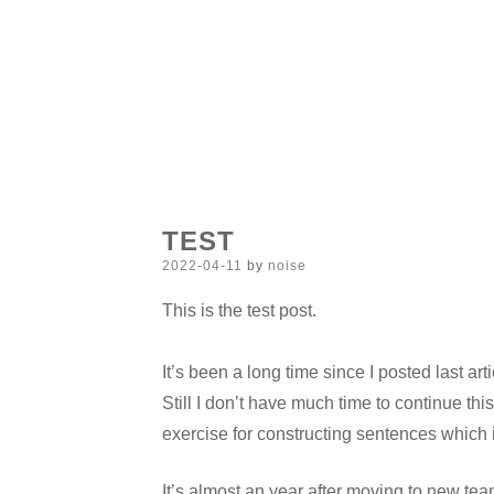
TEST
Posted
2022-04-11
by
noise
on
This is the test post.
It’s been a long time since I posted last arti
Still I don’t have much time to continue th
exercise for constructing sentences which i
It’s almost an year after moving to new te