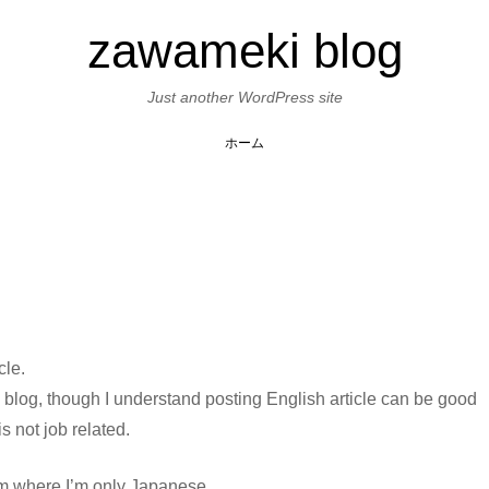
zawameki blog
Skip
to
Just another WordPress site
content
ホーム
cle.
is blog, though I understand posting English article can be good
s not job related.
am where I’m only Japanese.