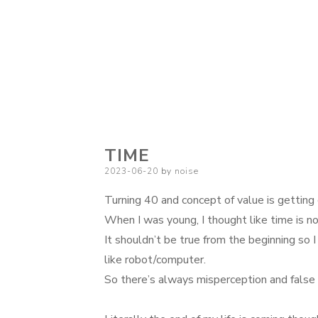
TIME
Posted
2023-06-20
by
noise
on
Turning 40 and concept of value is getting
When I was young, I thought like time is not
It shouldn’t be true from the beginning so 
like robot/computer.
So there’s always misperception and false 