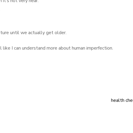
 it’s not very near.
.
uture until we actually get older.
eel like I can understand more about human imperfection.
health ch