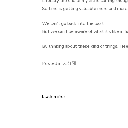
Literally the end of my life is coming though
So time is getting valuable more and more
We can’t go back into the past.
But we can’t be aware of what it’s like in f
By thinking about these kind of things, I f
Posted in
未分類
black mirror
投
稿