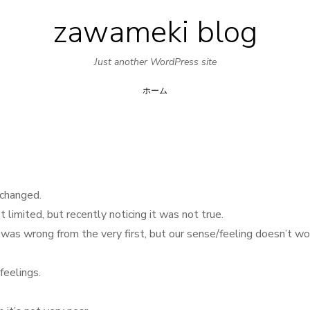
zawameki blog
Skip
to
Just another WordPress site
content
ホーム
 changed.
 limited, but recently noticing it was not true.
I was wrong from the very first, but our sense/feeling doesn’t wo
feelings.