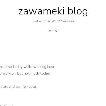
zawameki blog
Skip
to
Just another WordPress site
content
ホーム
me time today while working hour.
to work on, but not much today.
ooler, and comfortable.