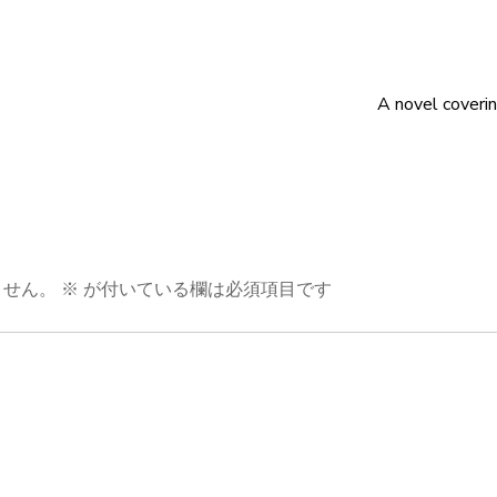
A novel coverin
ません。
※
が付いている欄は必須項目です