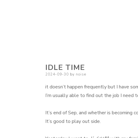
IDLE TIME
Posted
2024-09-30
by
noise
on
it doesn’t happen frequently but I have so
I’m usually able to find out the job I need 
It’s end of Sep, and whether is becoming c
It’s good to play out side.