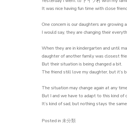
Yesterday I went to ドイツ村 with my family
It was nice having fun time with close frien
One concern is our daughters are growing a
I would say, they are changing their every
When they are in kindergarten and until m
daughter of another family was closest frie
But their situation is being changed a bit.
The friend still love my daughter, but it’s 
The situation may change again at any time 
But I and we have to adapt to this kind of 
It’s kind of sad, but nothing stays the same
Posted in
未分類