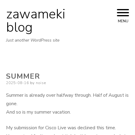
zawameki
Skip
to
blog
MENU
content
Just another WordPress site
SUMMER
Posted
2025-08-16
by
noise
on
Summer is already over halfway through. Half of August is
gone.
And so is my summer vacation.
My submission for Cisco Live was declined this time.