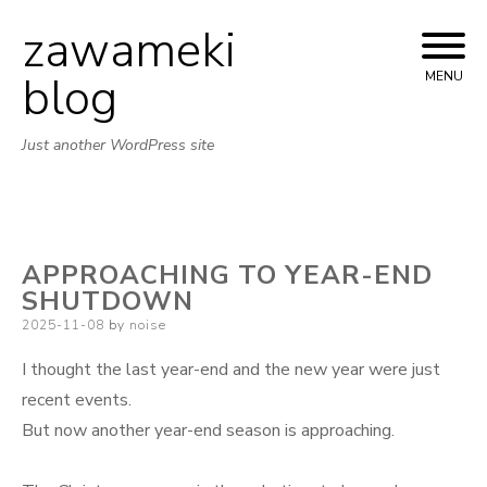
zawameki
Skip
to
blog
MENU
content
Just another WordPress site
APPROACHING TO YEAR-END
SHUTDOWN
Posted
2025-11-08
by
noise
on
I thought the last year-end and the new year were just
recent events.
But now another year-end season is approaching.