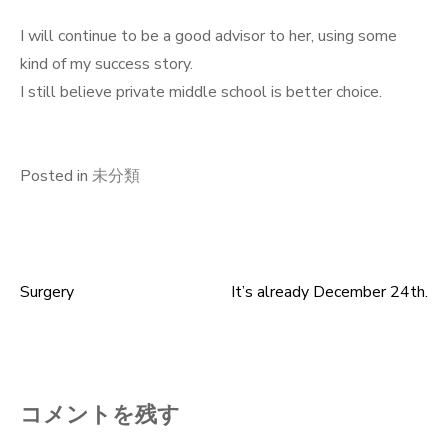
I will continue to be a good advisor to her, using some
kind of my success story.
I still believe private middle school is better choice.
Posted in
未分類
Surgery
It’s already December 24th.
投
稿
ナ
コメントを残す