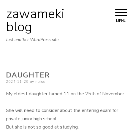
zawameki
Skip
to
blog
MENU
content
Just another WordPress site
DAUGHTER
Posted
2024-11-29
by
noise
on
My eldest daughter turned 11 on the 25th of November.
She will need to consider about the entering exam for
private junior high school.
But she is not so good at studying.