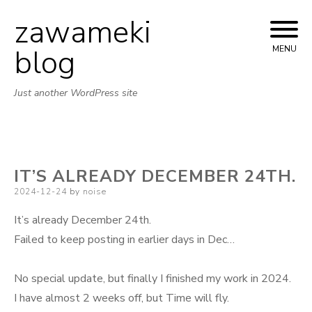
zawameki
Skip
to
blog
MENU
content
Just another WordPress site
IT’S ALREADY DECEMBER 24TH.
Posted
2024-12-24
by
noise
on
It’s already December 24th.
Failed to keep posting in earlier days in Dec…
No special update, but finally I finished my work in 2024.
I have almost 2 weeks off, but Time will fly.